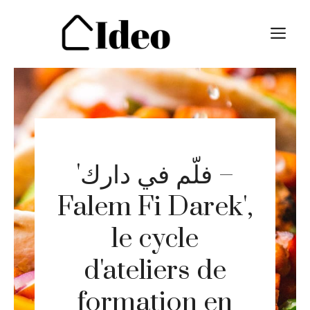
Aller
au
M
contenu
'فلّم في دارك –
Falem Fi Darek',
le cycle
d'ateliers de
formation en