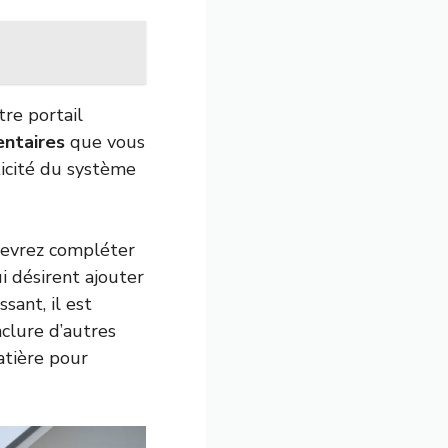
tre portail
entaires
que vous
ticité du système
devrez compléter
i désirent ajouter
sant, il est
nclure d’autres
atière pour