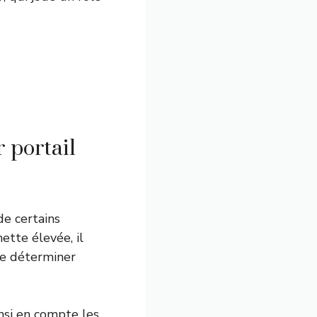
 portail
de certains
ette élevée, il
de déterminer
insi en compte les