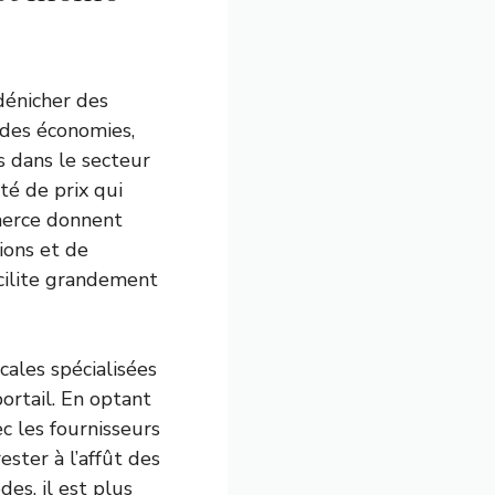
dénicher des
r des économies,
s dans le secteur
té de prix qui
merce donnent
ions et de
acilite grandement
ales spécialisées
ortail. En optant
c les fournisseurs
ester à l’affût des
es, il est plus