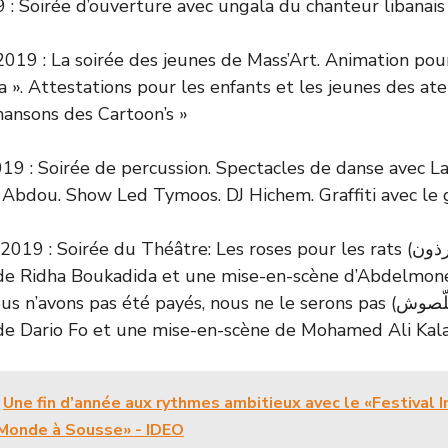
 : Soirée d’ouverture avec ungala du chanteur libanais
019 : La soirée des jeunes de Mass’Art. Animation pour
 ». Attestations pour les enfants et les jeunes des atel
hansons des Cartoon’s »
9 : Soirée de percussion. Spectacles de danse avec La
 Abdou. Show Led Tymoos. DJ Hichem. Graffiti avec le
: Soirée du Théâtre: Les roses pour les rats (نوارات للجرذون)
 de Ridha Boukadida et une mise-en-scène d’Abdelmon
ons pas été payés, nous ne le serons pas (ما خلصناش ، ما نخلّصوش)
de Dario Fo et une mise-en-scène de Mohamed Ali Kala
Une fin d’année aux rythmes ambitieux avec le «Festival 
 Monde à Sousse» - IDEO