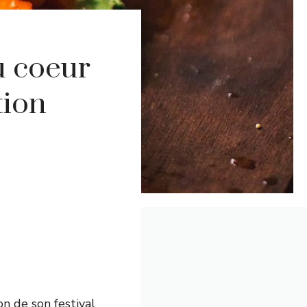
au coeur
tion
on de son festival