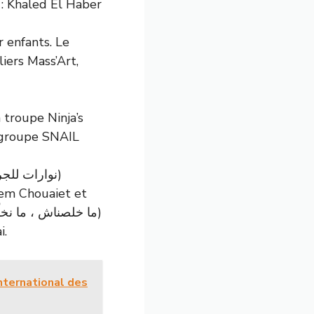
 : Khaled El Haber
 enfants. Le
iers Mass’Art,
 troupe Ninja’s
 groupe SNAIL
em Chouaiet et
i.
International des