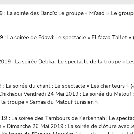
 : La soirée des Band’s: Le groupe « Mi’aad », Le group
a soirée de Fdawi: Le spectacle « El fazaa Tallet » (الفزعة طلت) d
019 : La soirée Debka : Le spectacle de la troupe « Les
La soirée du chant : Le spectacle « Les chanteurs » (الغنّاية)
ikhaoui Vendredi 24 Mai 2019 : La soirée du Malouf :
 » (هروب) de la troupe « Samaa du Malouf tunisien ».
9 : La soirée des Tambours de Kerkennah : Le spectac
 » Dimanche 26 Mai 2019 : La soirée de clôture avec 