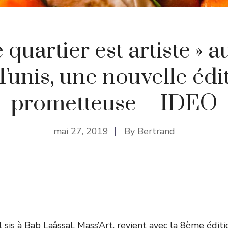
 quartier est artiste » 
Tunis, une nouvelle édi
prometteuse – IDEO
mai 27, 2019
By
Bertrand
 sis à Bab Laâssal, Mass’Art, revient avec la 8ème éditi