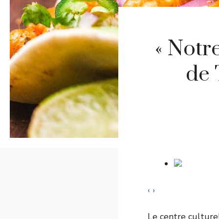
« Notre
de 
‹
›
Le centre culturel