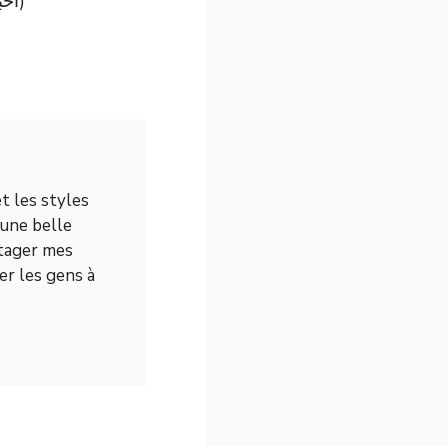
« Les amis du Cheikh Imam de l’Espace Mass’Art (أحباء الشيخ إمام بفضاء مسار)
et les styles
 une belle
tager mes
er les gens à