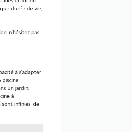
cines en kit ou
ngue durée de vie,
on, n’hésitez pas
acité à s’adapter
 piscine
s un jardin,
cine à
sont infinies, de