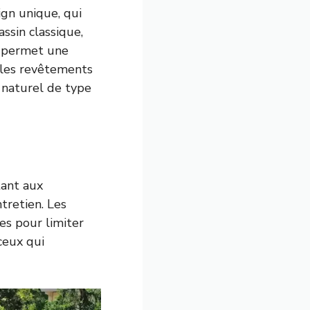
ign unique, qui
ssin classique,
é permet une
 les revêtements
 naturel de type
tant aux
ntretien. Les
es pour limiter
ceux qui