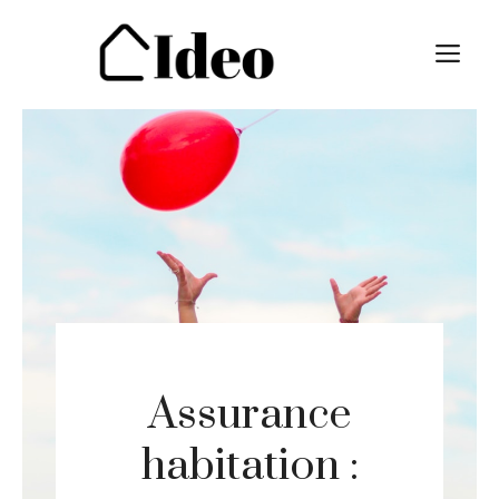
Aller
au
M
contenu
Assurance
habitation :